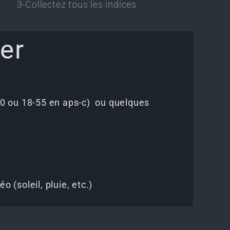
4-Résolvez l'énigme
5-Trou
er
-70 ou 18-55 en aps-c) ou quelques
 (soleil, pluie, etc.)