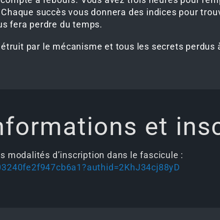
 Chaque succès vous donnera des indices pour trouv
us fera perdre du temps.
 détruit par le mécanisme et tous les secrets perdus
nformations et ins
s modalités d’inscription dans le fascicule :
03240fe2f947cb6a1?authid=2KhJ34cj88yD