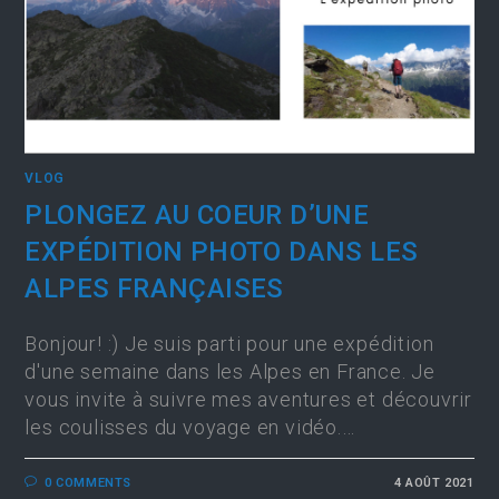
VLOG
PLONGEZ AU COEUR D’UNE
EXPÉDITION PHOTO DANS LES
ALPES FRANÇAISES
Bonjour! :) Je suis parti pour une expédition
d'une semaine dans les Alpes en France. Je
vous invite à suivre mes aventures et découvrir
les coulisses du voyage en vidéo.…
0 COMMENTS
4 AOÛT 2021