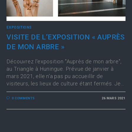
EXPOSITIONS
VISITE DE L’EXPOSITION « AUPRÈS
DE MON ARBRE »
Découvrez l'exposition "Auprès de mon arbre",
au Triangle à Huningue. Prévue de janvier à
mars 2021, elle n'a pas pu accueillir de
visiteurs, les lieux de culture étant fermés. Je…
0 COMMENTS
26 MARS 2021