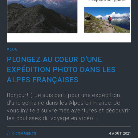
VLOG
PLONGEZ AU COEUR D’UNE
EXPÉDITION PHOTO DANS LES
ALPES FRANÇAISES
Bonjour! :) Je suis parti pour une expédition
d'une semaine dans les Alpes en France. Je
vous invite à suivre mes aventures et découvrir
les coulisses du voyage en vidéo.…
0 COMMENTS
4 AOÛT 2021