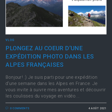
VLOG
PLONGEZ AU COEUR D’UNE
EXPÉDITION PHOTO DANS LES
ALPES FRANÇAISES
Bonjour! :) Je suis parti pour une expédition
d'une semaine dans les Alpes en France. Je
vous invite à suivre mes aventures et découvrir
les coulisses du voyage en vidéo.…
0 COMMENTS
4 AOÛT 2021