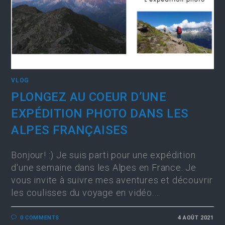
VLOG
PLONGEZ AU COEUR D’UNE
EXPÉDITION PHOTO DANS LES
ALPES FRANÇAISES
Bonjour! :) Je suis parti pour une expédition
d'une semaine dans les Alpes en France. Je
vous invite à suivre mes aventures et découvrir
les coulisses du voyage en vidéo.…
0 COMMENTS
4 AOÛT 2021