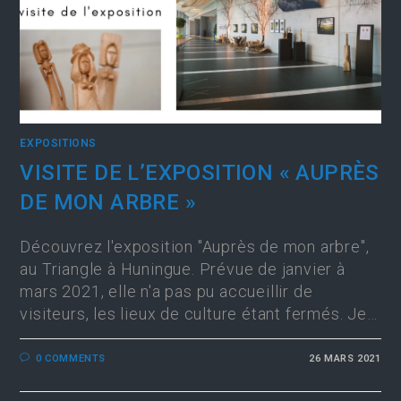
EXPOSITIONS
VISITE DE L’EXPOSITION « AUPRÈS
DE MON ARBRE »
Découvrez l'exposition "Auprès de mon arbre",
au Triangle à Huningue. Prévue de janvier à
mars 2021, elle n'a pas pu accueillir de
visiteurs, les lieux de culture étant fermés. Je…
0 COMMENTS
26 MARS 2021